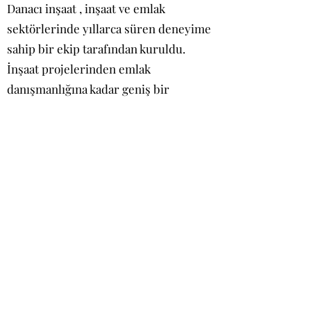
Danacı inşaat , inşaat ve emlak
sektörlerinde yıllarca süren deneyime
sahip bir ekip tarafından kuruldu.
İnşaat projelerinden emlak
danışmanlığına kadar geniş bir
yelpazede hizmet sunuyoruz.
Hizmetlerimiz:
Yüksek Kaliteli İnşaat Projeleri: En son
teknoloji ve mükemmel işçilik ile
projelerimizi hayata geçiriyoruz. Eviniz
veya iş yeriniz için özel tasarlanmış
mekânlar yaratıyoruz.
Mimari Tasarım: Estetik ve
fonksiyonelliği bir araya getiriyoruz.